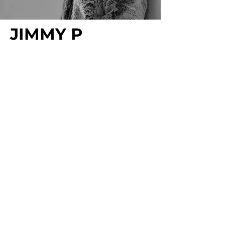
JIMMY P
Um dos nomes mais influentes da música
portuguesa, com 20 anos de percurso a
cruzar hip hop, R&B e afro-sonoridades.
Reconhecido pela sua autenticidade e
dimensão espiritual, regressa com Prova
Viva, uma viagem sonora às suas raízes.