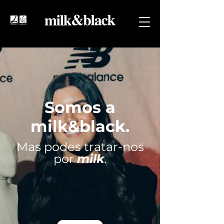
Somos a
milk&black.
Mas podes tratar-nos
por
milk
.